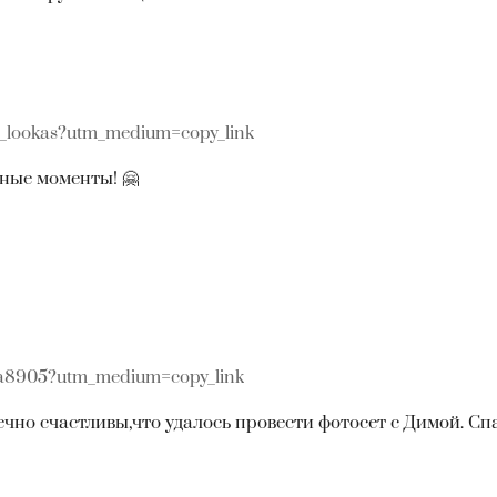
_lookas?utm_medium=copy_link
ные моменты! 🤗
aa8905?utm_medium=copy_link
ечно счастливы,что удалось провести фотосет с Димой. Сп