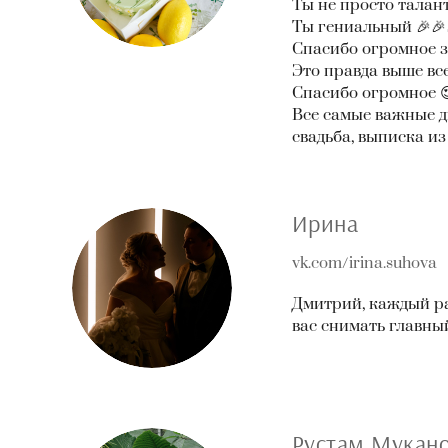
Ты не просто талан
Ты гениальный 🎉🎉
Спасибо огромное з
Это правда выше вс
Спасибо огромное 
Все самые важные д
свадьба, выписка из
Ирина
vk.com/irina.suhova
Дмитрий, каждый ра
вас снимать главны
Рустам Мукан