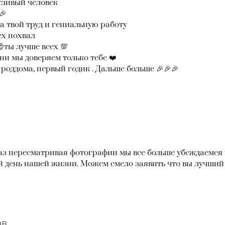
тливый человек
🎉
а твой труд и гениальную работу
ех похвал
ты лучше всех 💯
ни мы доверяем только тебе ❤️
 роддома, первый годик . Дальше больше 🎉🎉🎉
з пересматривая фотографии мы все больше убеждаемся 
й день нашей жизни. Можем смело заявить что вы лучший в
ов