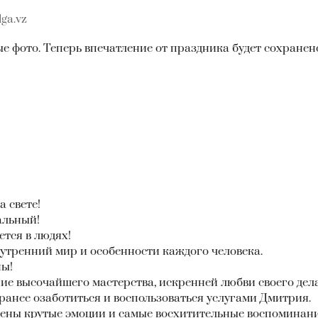
ga.vz
е фото. Теперь впечатление от праздника будет сохранен
 свете!
альный!
тся в людях!
нутренний мир и особенности каждого человека.
ны!
ие высочайшего мастерства, искренней любви своего дела
ранее озаботиться и воспользоваться услугами Дмитрия.
чены крутые эмоции и самые восхитительные воспоминани